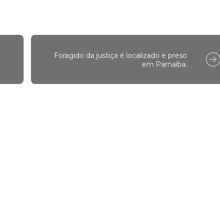
Foragido da justiça é localizado e preso
em Parnaíba.