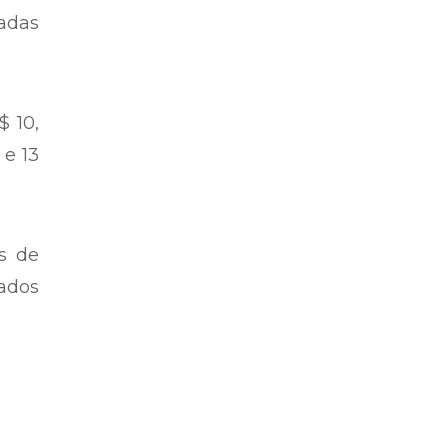
adas
$ 10,
 e 13
s de
vados