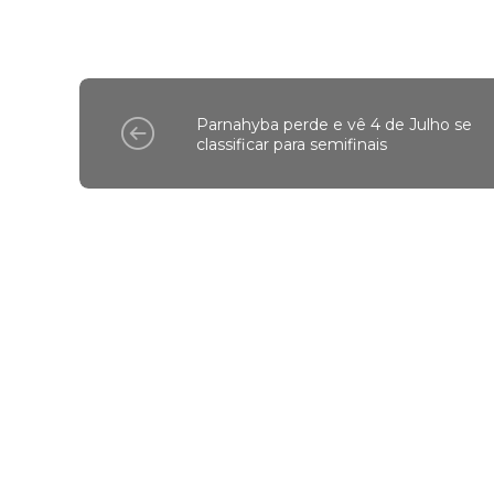
Parnahyba perde e vê 4 de Julho se
classificar para semifinais