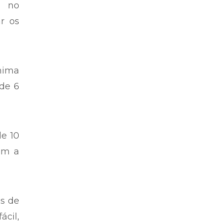
) no
ar os
ínima
 de 6
de 10
ém a
as de
ácil,