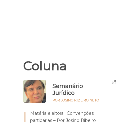
Berçár
Moni
Piauí
tart
Coluna
Semanário
Jurídico
POR JOSINO RIBEIRO NETO
Matéria eleitoral. Convenções
partidárias – Por Josino Ribeiro