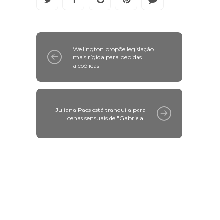
Wellington propõe legislação
mais rígida para bebidas
alcoólicas
Juliana Paes está tranquila para
cenas sensuais de "Gabriela"