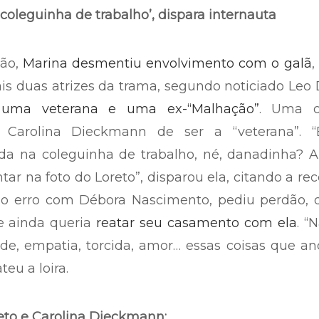
 coleguinha de trabalho’, dispara internauta
ção,
Marina desmentiu envolvimento com o galã
,
is duas atrizes da trama, segundo noticiado Leo 
:
uma veterana e uma ex-“Malhação”
. Uma o
o Carolina Dieckmann de ser a “veterana”. 
oda na coleguinha de trabalho, né, danadinha? 
r na foto do Loreto”, disparou ela, citando a re
o erro com Débora Nascimento, pediu perdão, d
e ainda queria
reatar seu casamento com ela
. “
de, empatia, torcida, amor… essas coisas que a
eu a loira.
eto e Carolina Dieckmann: