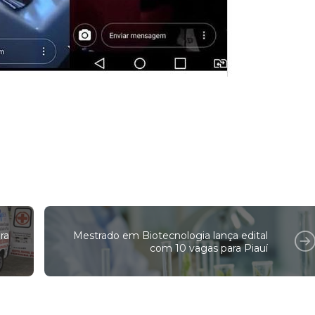
ra
Mestrado em Biotecnologia lança edital
com 10 vagas para Piauí