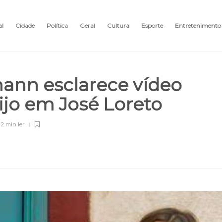
al
Cidade
Política
Geral
Cultura
Esporte
Entretenimento
ann esclarece vídeo
ijo em José Loreto
2 min
ler