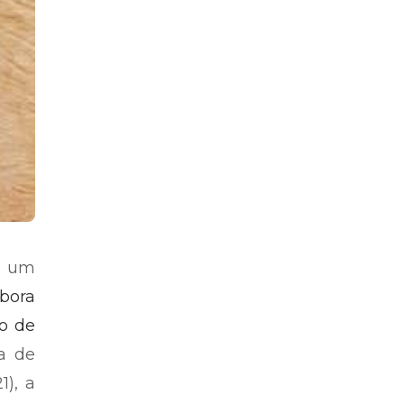
 um
bora
o de
a de
1), a