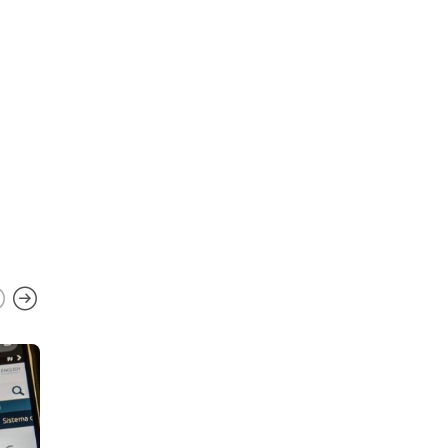
Atriz Lindsay Lohan posa
com diferentes looks para
grife italiana