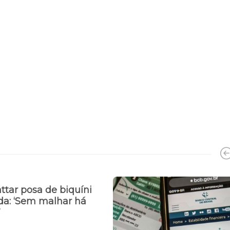
ttar posa de biquíni
nda: ‘Sem malhar há
’