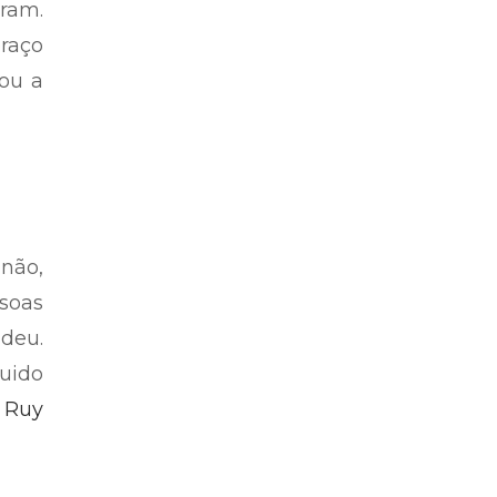
gram.
braço
rou a
 não,
soas
deu.
uido
 Ruy