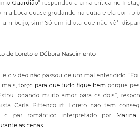
imo Guardião
” respondeu a uma crítica no Insta
com a boca quase grudando na outra e ela com o 
 um beijo, sim! Só um idiota que não vê”, dispa
nto de Loreto e Débora Nascimento
que o vídeo não passou de um mal entendido. “Foi
 mais,
torço para que tudo fique bem
porque pes
Estou jogando muito amor para os dois”, respon
sta Carla Bittencourt, Loreto não tem conseg
m o par romântico interpretado por
Marina
urante as cenas
.