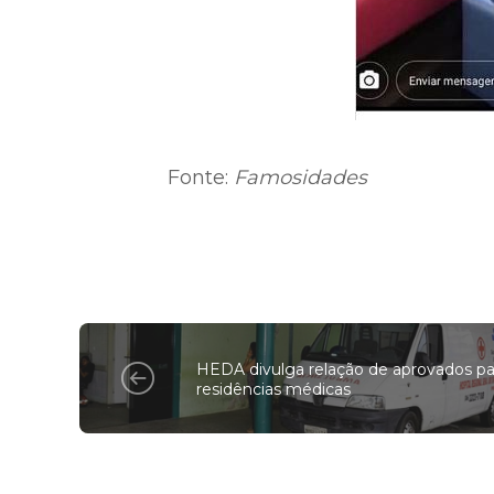
Fonte:
Famosidades
HEDA divulga relação de aprovados pa
residências médicas