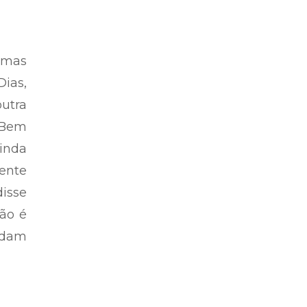
 mas
Dias,
utra
“Bem
Ainda
cente
isse
Não é
ndam