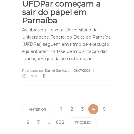
UFDPar começam a
sair do papel em
Parnaíba
As obras do Hospital Universitário da
Universidade Federal do Delta do Parnaíba
(UFDPar) seguem em ritmo de execução
e já entraram na fase de implantação das
fundações que darão sustentação…
Publicado por
Daniel Santos
em
08/07/2026
1 min
1
2
3
4
5
ANTERIOR
6
7
…
606
PRÓXIMO