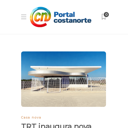
0
Casa nova
TRT inaugura nova