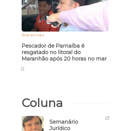
Sobreviveu
Sena
Miran
Pescador de Parnaíba é
ponto
resgatado no litoral do
Piau
Maranhão após 20 horas no mar
Coluna
Semanário
Jurídico