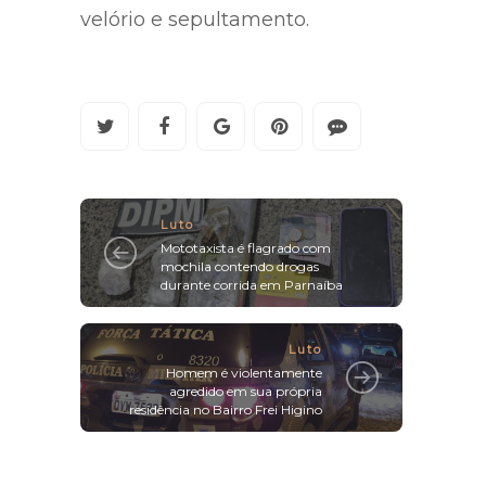
velório e sepultamento.
Luto
Mototaxista é flagrado com
mochila contendo drogas
durante corrida em Parnaíba
Luto
Homem é violentamente
agredido em sua própria
residência no Bairro Frei Higino