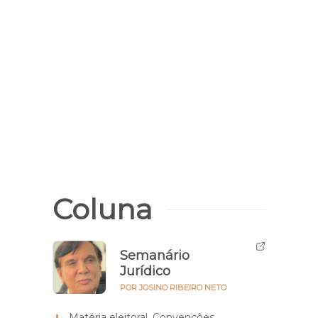
Seed
pênal
atua
Coluna
Semanário
Jurídico
POR JOSINO RIBEIRO NETO
Matéria eleitoral. Convenções