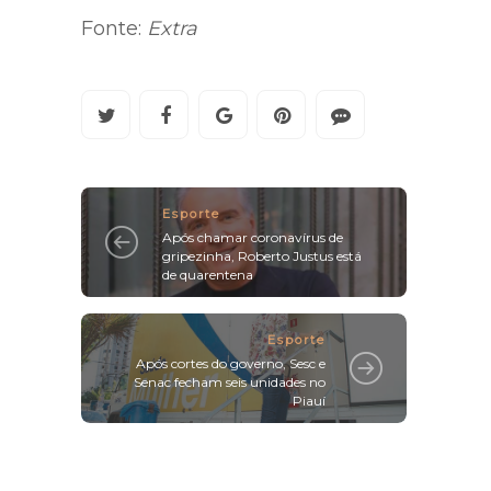
Fonte:
Extra
Esporte
Após chamar coronavírus de
gripezinha, Roberto Justus está
de quarentena
Esporte
Após cortes do governo, Sesc e
Senac fecham seis unidades no
Piauí