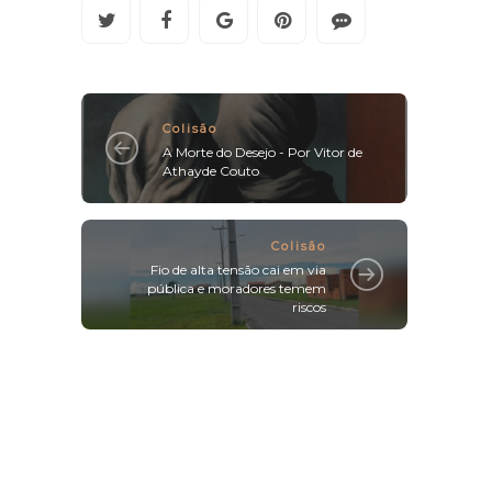
Colisão
A Morte do Desejo - Por Vitor de
Athayde Couto
Colisão
Fio de alta tensão cai em via
pública e moradores temem
riscos