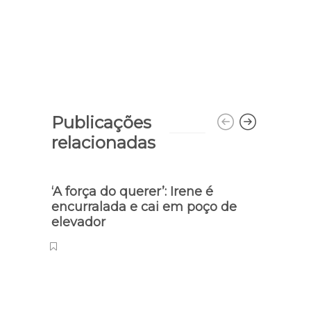
Publicações
relacionadas
‘A força do querer’: Irene é
PRF d
encurralada e cai em poço de
acid
elevador
Coim