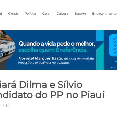
al
Cidade
Política
Geral
Cultura
Esporte
Entretenimento
iará Dilma e Sílvio
didato do PP no Piauí
r