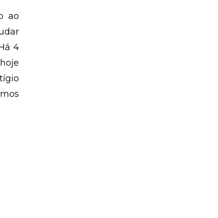
to ao
judar
 Há 4
 hoje
tígio
amos