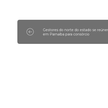
Gestores do norte do estado se reún
em Parnaíba para consórcio