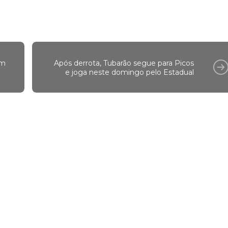
em
Após derrota, Tubarão segue para Picos
e joga neste domingo pelo Estadual