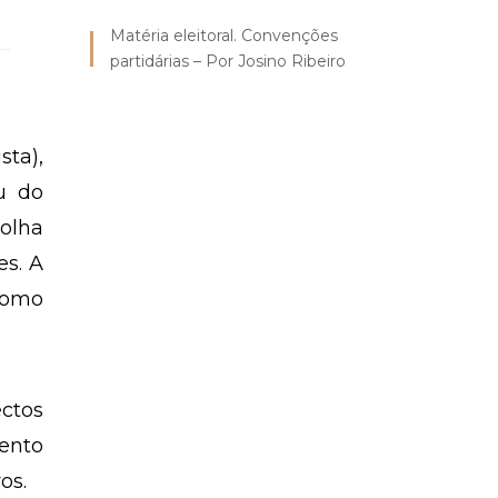
Matéria eleitoral. Convenções
partidárias – Por Josino Ribeiro
sta),
ou do
Folha
es. A
 como
ctos
ento
ros.