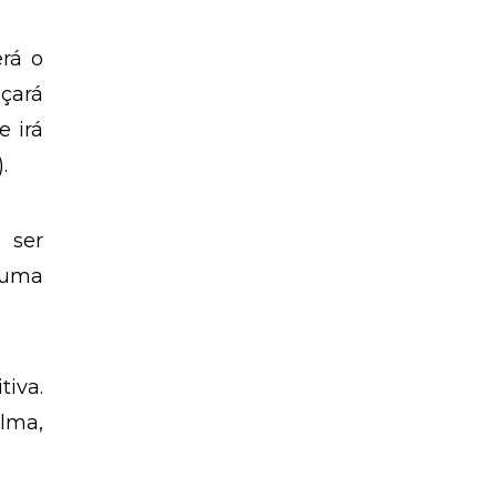
erá o
çará
e irá
.
 ser
é uma
tiva.
ilma,