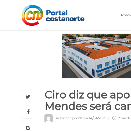
Polici
Ciro diz que apo
Mendes será can
Publicado por
cn
em
14/04/2013
2 min
le