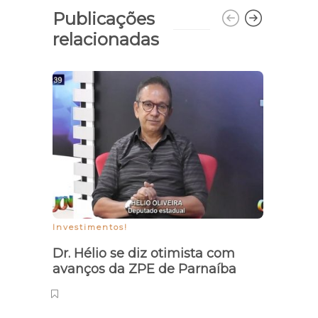
Publicações
relacionadas
A 20 
polít
Investimentos!
Dr. Hélio se diz otimista com
avanços da ZPE de Parnaíba