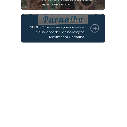
Solteira, Ana Maria Braga posa
em família e fala do desejo de se
apaixonar de novo
Política
SEDESC promove ações de saúde
e qualidade de vida no Projeto
Movimenta Parnaíba