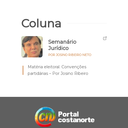
Coluna
Semanário
Jurídico
POR JOSINO RIBEIRO NETO
Matéria eleitoral. Convenções
partidárias – Por Josino Ribeiro