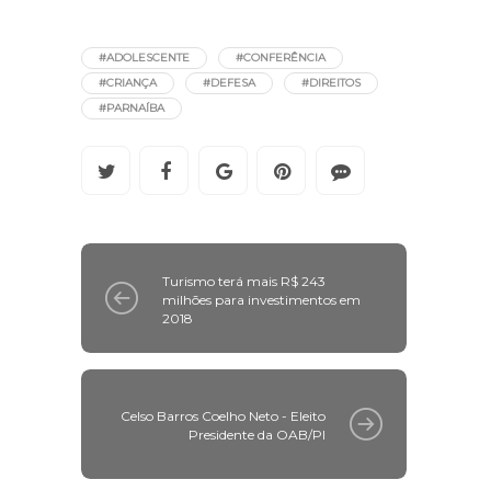
#ADOLESCENTE
#CONFERÊNCIA
#CRIANÇA
#DEFESA
#DIREITOS
#PARNAÍBA
Turismo terá mais R$ 243
milhões para investimentos em
2018
Celso Barros Coelho Neto - Eleito
Presidente da OAB/PI