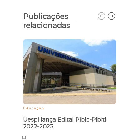
Publicações
relacionadas
Educação
Prisão
Uespi lança Edital Pibic-Pibiti
Ação 
2022-2023
civis
na pr