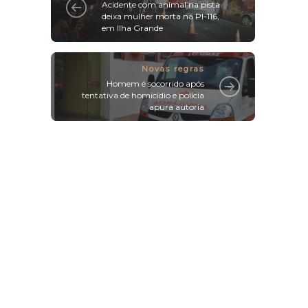
Acidente com animal na pista
deixa mulher morta na PI-116,
em Ilha Grande
Novas regras
Homem é socorrido após
tentativa de homicídio e polícia
apura autoria