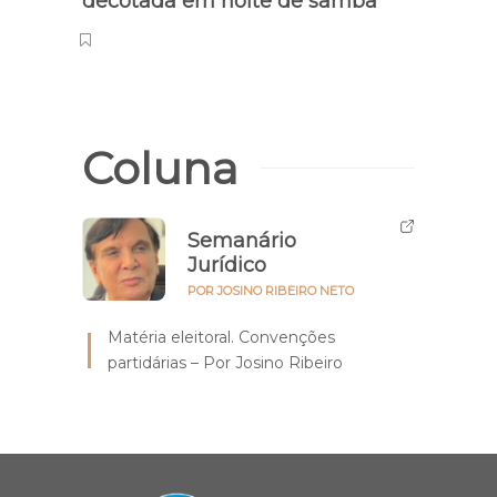
Ellen Rocche usa fantasia
Brun
decotada em noite de samba
Ewba
Áfric
Coluna
Semanário
Jurídico
POR JOSINO RIBEIRO NETO
Matéria eleitoral. Convenções
partidárias – Por Josino Ribeiro