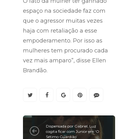
O fato da mulher ter ganhado
espaço na sociedade faz com
que o agressor muitas vezes
haja com retaliação a esse
empoderamento. Por isso as
mulheres tem procurado cada
vez mais amparo”, disse Ellen
Brandão.
Dispensada por Gabriel, Luz
cogita ficar com Júnior em ‘O
Sétimo Guardião’