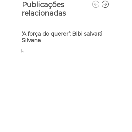
Publicações
relacionadas
‘A força do querer’: Bibi salvará
Silvana
Método
Saib
plane
as d