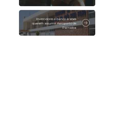
Investidores e banco árabes
querem assumir Aeroporto de
Parnaíba