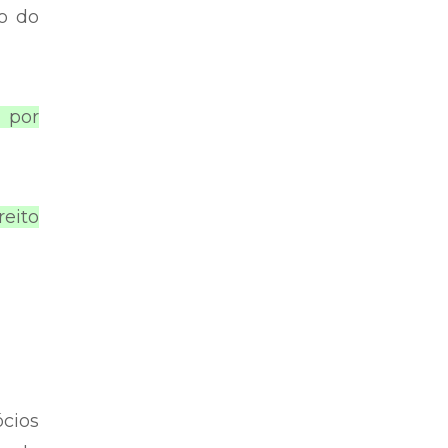
o do
 por
eito
cios