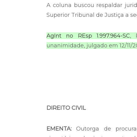
A coluna buscou respaldar jur
Superior Tribunal de Justiça a seg
AgInt no REsp 1.997.964-SC
, 
unanimidade, julgado em 12/11/20
DIREITO CIVIL
EMENTA:
Outorga de procuraç