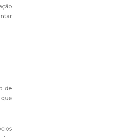
gação
ontar
o de
 que
cios