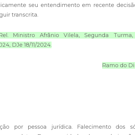
idicamente seu entendimento em recente decisã
uir transcrita.
Rel. Ministro Afrânio Vilela, Segunda Turma,
24, DJe 18/11/2024.
Ramo do Dir
ão por pessoa jurídica. Falecimento dos só