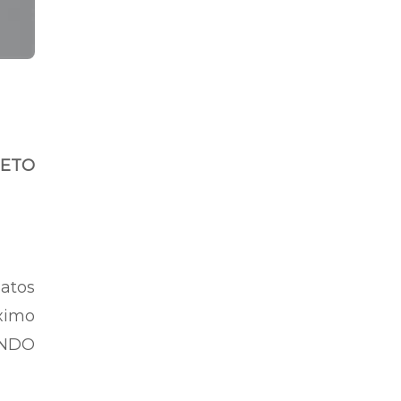
NETO
atos
ximo
UNDO