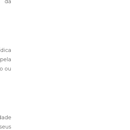
o da
ídica
 pela
io ou
dade
seus