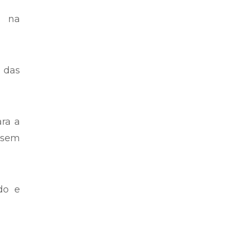
o na
 das
ara a
 sem
do e