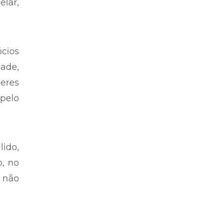
elar,
cios
dade,
eres
pelo
lido,
o, no
e não