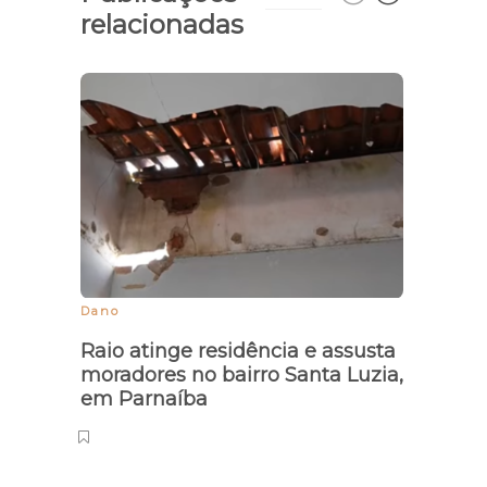
relacionadas
Assa
aume
ano
Dano
Raio atinge residência e assusta
moradores no bairro Santa Luzia,
em Parnaíba