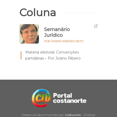
Coluna
Semanário
Jurídico
POR JOSINO RIBEIRO NETO
Matéria eleitoral. Convenções
partidárias – Por Josino Ribeiro
Desenvolvido e mantido por
Codiworks
- Direitos