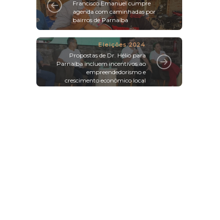
Francisco Emanuel cumpre
agenda com caminhadas por
bairros de Parnaíba
Eleições 2024
Propostas de Dr. Hélio para
Parnaíba incluem incentivos ao
empreendedorismo e
crescimento econômico local