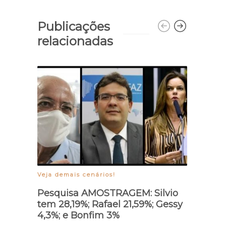
Publicações
relacionadas
Veja demais cenários!
Proteç
Pesquisa AMOSTRAGEM: Silvio
Nova
tem 28,19%; Rafael 21,59%; Gessy
cons
4,3%; e Bonfim 3%
de es