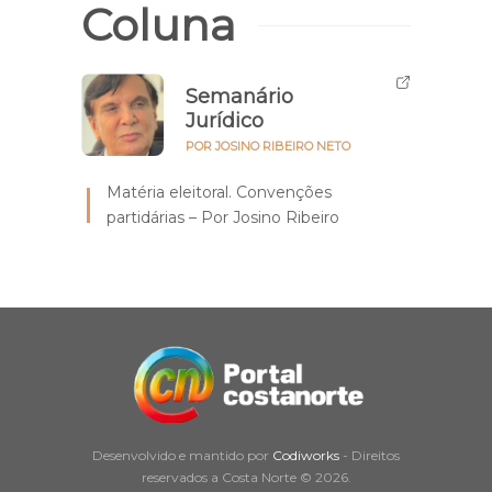
Coluna
Semanário
Jurídico
POR JOSINO RIBEIRO NETO
Matéria eleitoral. Convenções
partidárias – Por Josino Ribeiro
Desenvolvido e mantido por
Codiworks
- Direitos
reservados a Costa Norte © 2026.