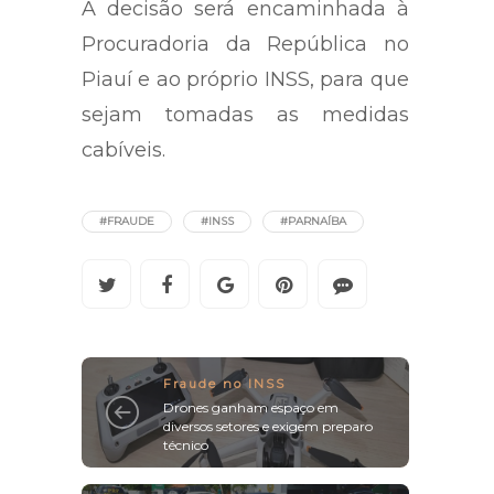
A decisão será encaminhada à
Procuradoria da República no
Piauí e ao próprio INSS, para que
sejam tomadas as medidas
cabíveis.
#FRAUDE
#INSS
#PARNAÍBA
Fraude no INSS
Drones ganham espaço em
diversos setores e exigem preparo
técnico