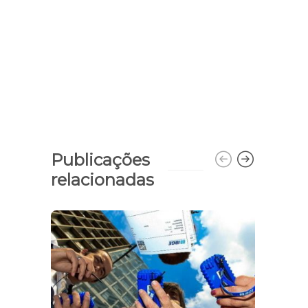
Publicações
relacionadas
Seduc
cadas
prof