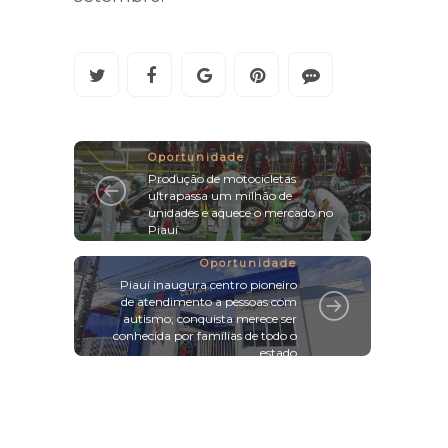
Oportunidade
Produção de motocicletas
ultrapassa um milhão de
unidades e aquece o mercado no
Piauí
Oportunidade
Piauí inaugura centro pioneiro
de atendimento a pessoas com
autismo; conquista merece ser
conhecida por famílias de todo o
estado