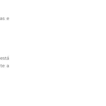
gas e
 está
te a