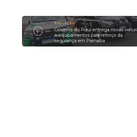
Execução!
Governo do Piauí entrega novas viatur
e equipamentos para reforço da
segurança em Parnaíba