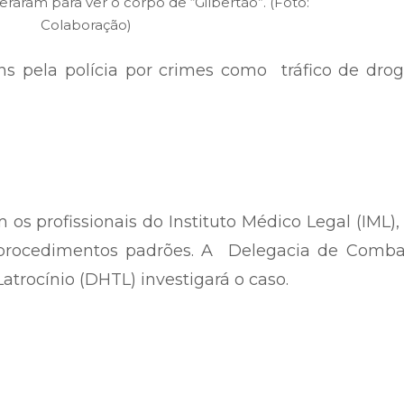
raram para ver o corpo de “Gilbertão”. (Foto:
Colaboração)
ns pela polícia por crimes como tráfico de dro
 os profissionais do Instituto Médico Legal (IML),
s procedimentos padrões. A Delegacia de Comba
Latrocínio (DHTL) investigará o caso.