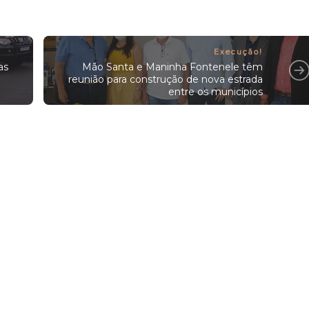
Execução!
as
Mão Santa e Maninha Fontenele têm
reunião para construção de nova estrada
entre os municípios