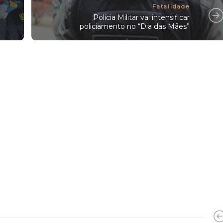
Fatalidade
Polícia Militar vai intensificar
policiamento no “Dia das Mães”