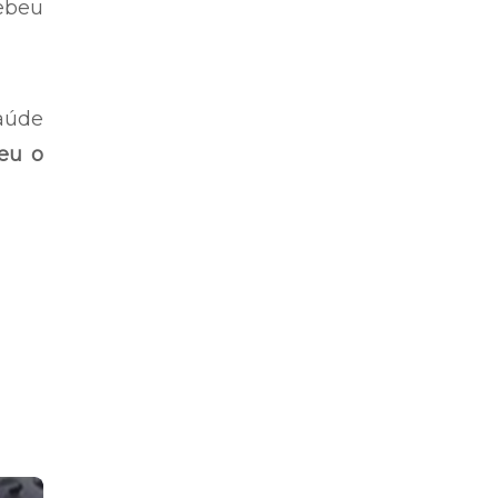
ebeu
aúde
veu o