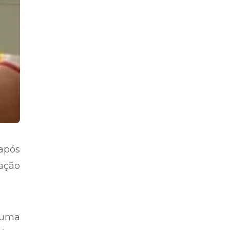
após
ação
a uma