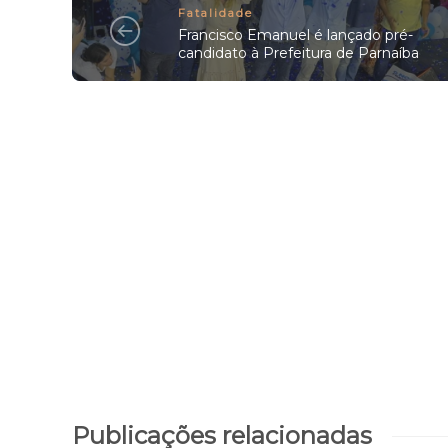
Fatalidade
Francisco Emanuel é lançado pré-
candidato à Prefeitura de Parnaíba
Publicações relacionadas