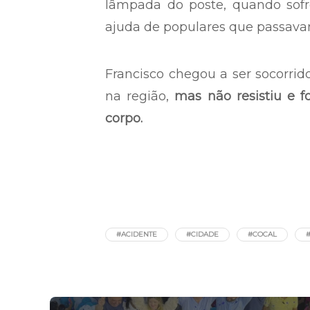
lâmpada do poste, quando sofr
ajuda de populares que passava
Francisco chegou a ser socorr
na região,
mas não resistiu e f
corpo.
#ACIDENTE
#CIDADE
#COCAL