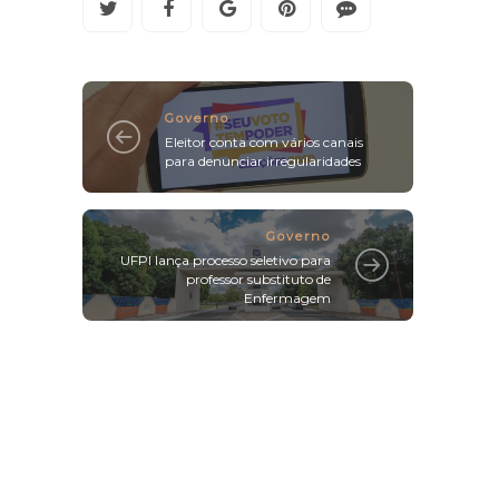
Governo
Eleitor conta com vários canais
para denunciar irregularidades
Governo
UFPI lança processo seletivo para
professor substituto de
Enfermagem