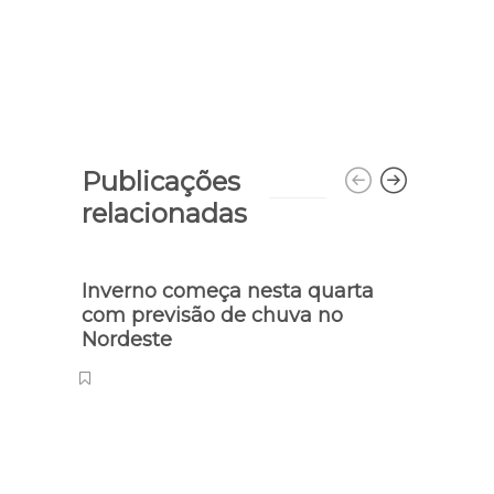
Publicações
relacionadas
Inverno começa nesta quarta
Conf
com previsão de chuva no
a gov
Nordeste
feira 