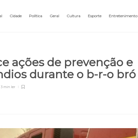
al
Cidade
Política
Geral
Cultura
Esporte
Entretenimento
ce ações de prevenção e
dios durante o b-r-o br
3 min
ler