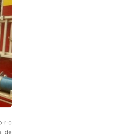
-r-o
a de