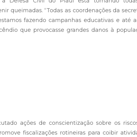
e a Defesa Civil do Piauí está tomando toda
enir queimadas. “Todas as coordenações da secre
 estamos fazendo campanhas educativas e até a
êndio que provocasse grandes danos à populaç
tado ações de conscientização sobre os risco
promove fiscalizações rotineiras para coibir ativi