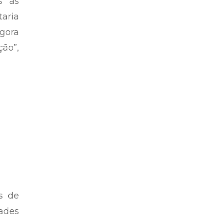
s as
taria
gora
ão”,
s de
dades