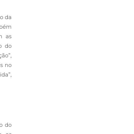
io da
mbém
m as
o do
ção”,
os no
da”,
ão do