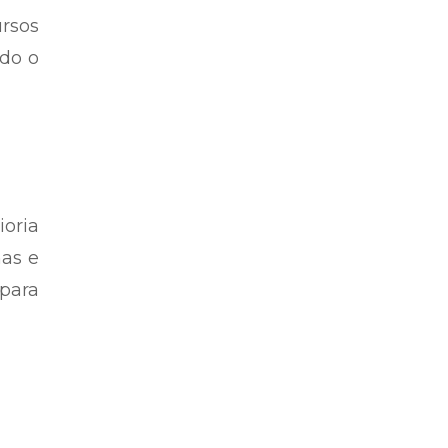
rsos
odo o
ioria
nas e
 para