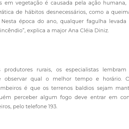
os em vegetação é causada pela ação humana, 
rática de hábitos desnecessários, como a queim
. Nesta época do ano, qualquer fagulha levada 
cêndio”, explica a major Ana Cléia Diniz.
produtores rurais, os especialistas lembram
e observar qual o melhor tempo e horário. O
beiros é que os terrenos baldios sejam mant
guém perceber algum fogo deve entrar em con
os, pelo telefone 193.