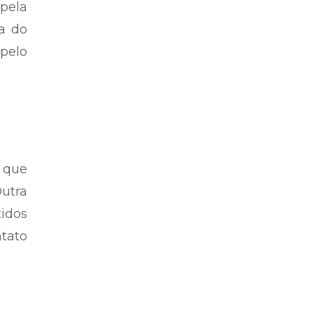
pela
a do
pelo
 que
utra
idos
tato