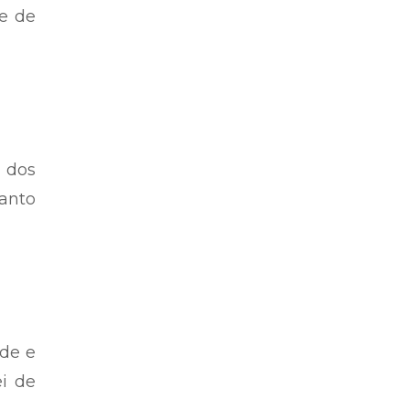
 e de
s dos
anto
de e
ei de