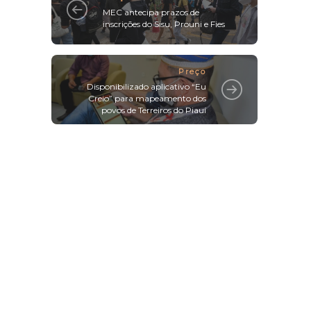
MEC antecipa prazos de
inscrições do Sisu, Prouni e Fies
Preço
Disponibilizado aplicativo “Eu
Creio” para mapeamento dos
povos de Terreiros do Piauí