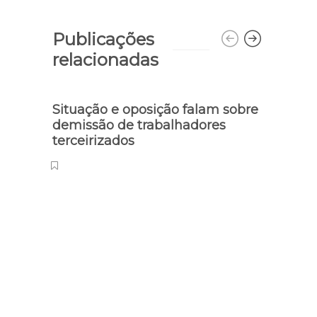
Publicações
relacionadas
Situação e oposição falam sobre
demissão de trabalhadores
terceirizados
Educa
Iníci
do P