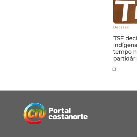
Decisão
TSE dec
indígena
tempo n
partidár