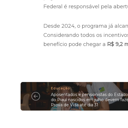
Federal é responsável pela aber
Desde 2024, o programa já alc
Considerando todos os incentivos
benefício pode chegar a
R$ 9,2 m
Educação
Aposentados e pensionistas do Estado
do Piauí nascidos em julho devem faz
Prova de Vida até dia 31