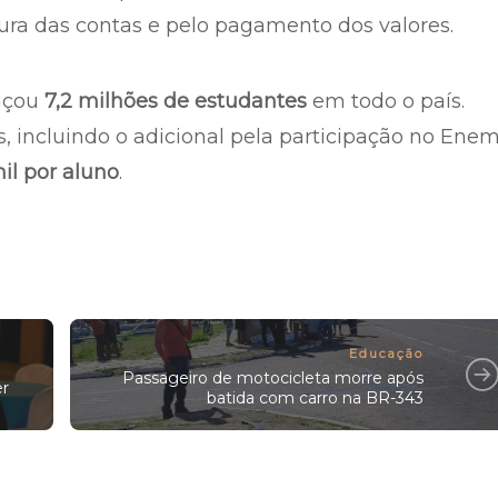
tura das contas e pelo pagamento dos valores.
ançou
7,2 milhões de estudantes
em todo o país.
, incluindo o adicional pela participação no Enem
il por aluno
.
Educação
Passageiro de motocicleta morre após
er
batida com carro na BR-343