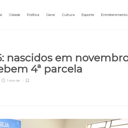
al
Cidade
Política
Geral
Cultura
Esporte
Entretenimento
6: nascidos em novembr
ebem 4ª parcela
1 min
ler