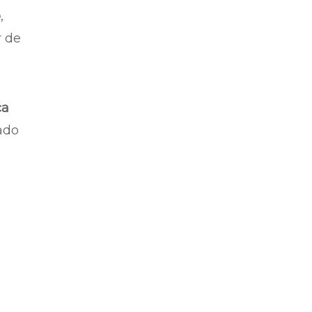
o
,
r de
ça
ado