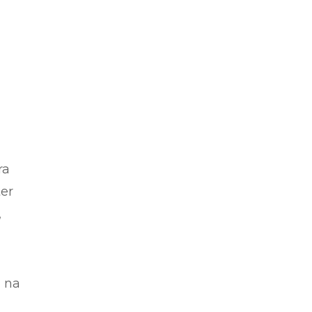
ra
ter
,
a na