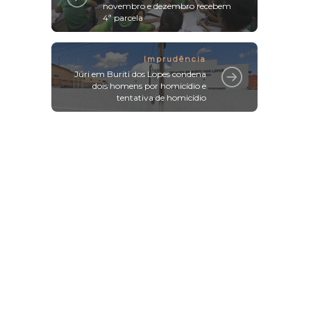
novembro e dezembro recebem
4ª parcela
Imprudência
Júri em Buriti dos Lopes condena
dois homens por homicídio e
tentativa de homicídio