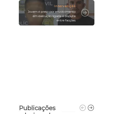
Intervenção
Jovem é preso por envolvimento
em execução ligada a disputa
entre facções
Publicações