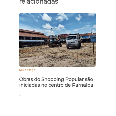
relacionadas
Mudança
Inquie
Obras do Shopping Popular são
Home
iniciadas no centro de Parnaíba
Força
maco