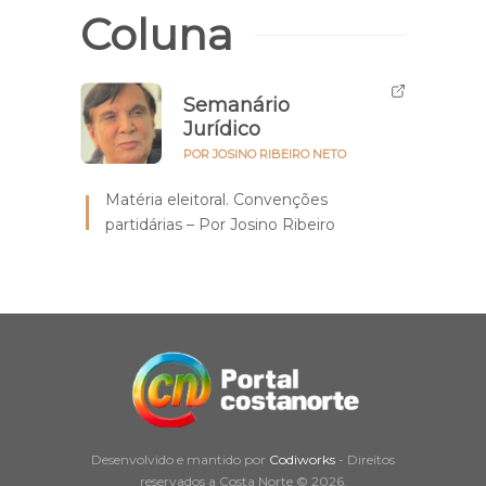
Coluna
Semanário
Jurídico
POR JOSINO RIBEIRO NETO
Matéria eleitoral. Convenções
partidárias – Por Josino Ribeiro
Desenvolvido e mantido por
Codiworks
- Direitos
reservados a Costa Norte © 2026.