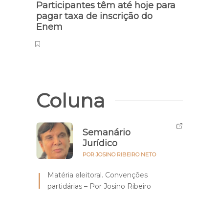
Participantes têm até hoje para
Piau
pagar taxa de inscrição do
de Ca
Enem
Naci
Coluna
Semanário
Jurídico
POR JOSINO RIBEIRO NETO
Matéria eleitoral. Convenções
partidárias – Por Josino Ribeiro