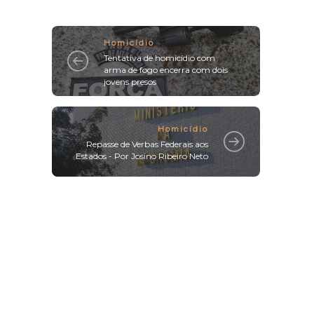
Homicídio
Tentativa de homicídio com
arma de fogo encerra com dois
jovens presos
Homicídio
Repasse de Verbas Federais aos
Estados - Por Josino Ribeiro Neto