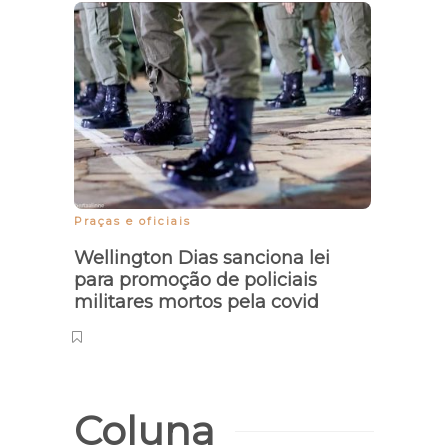
DNA 
pai d
arm
Praças e oficiais
Wellington Dias sanciona lei
para promoção de policiais
militares mortos pela covid
Coluna