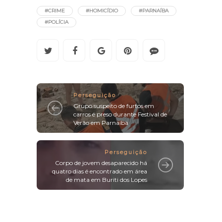
#CRIME
#HOMICÍDIO
#PARNAÍBA
#POLÍCIA
Perseguição
Grupo suspeito de furtos em
carros é preso durante Festival de
Verão em Parnaíba
Perseguição
Corpo de jovem desaparecido há
quatro dias é encontrado em área
de mata em Buriti dos Lopes