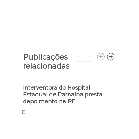
Publicações
relacionadas
Interventora do Hospital
Litor
Estadual de Parnaíba presta
desti
depoimento na PF