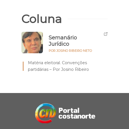
Coluna
Semanário
Jurídico
POR JOSINO RIBEIRO NETO
Matéria eleitoral. Convenções
partidárias – Por Josino Ribeiro