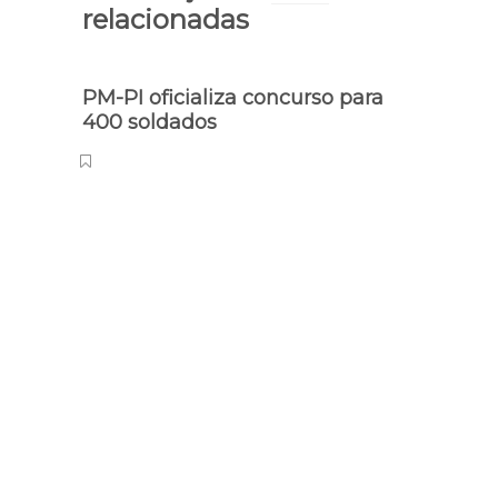
relacionadas
PM-PI oficializa concurso para
Vând
400 soldados
PM a
praç