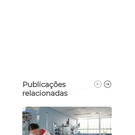
Publicações
relacionadas
AGIT
FER