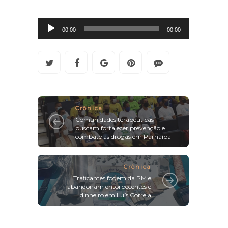
Tocador
de
00:00
00:00
áudio
Crônica
Comunidades terapêuticas
buscam fortalecer prevenção e
combate às drogas em Parnaíba
Crônica
Traficantes fogem da PM e
abandonam entorpecentes e
dinheiro em Luís Correia