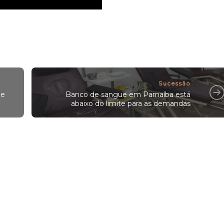
Sucessão
de
Banco de sangue em Parnaíba está
abaixo do limite para as demandas