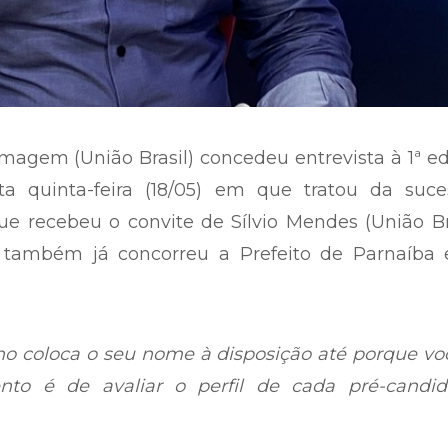
agem (União Brasil) concedeu entrevista à 1ª e
a quinta-feira (18/05) em que tratou da suce
e recebeu o convite de Sílvio Mendes (União Br
o também já concorreu a Prefeito de Parnaíba e
ho coloca o seu nome à disposição até porque vo
to é de avaliar o perfil de cada pré-candida