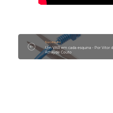
Sucessão
Um VAR em cada esquina - Por Vitor 
Athayde Couto