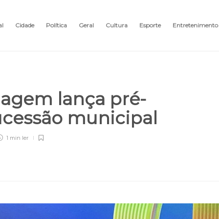
al
Cidade
Política
Geral
Cultura
Esporte
Entretenimento
agem lança pré-
ucessão municipal
1 min
ler