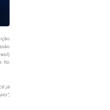
dição
ssão
asil)
 foi
cê já
to”,