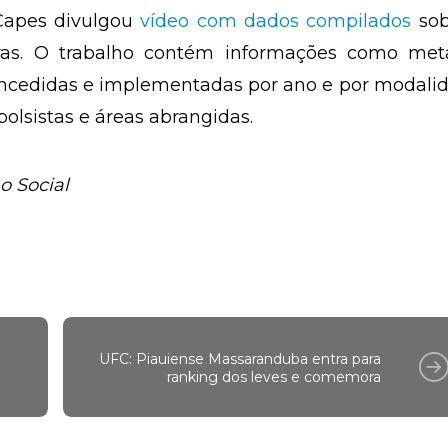
 Capes divulgou
vídeo com dados compilados
sob
ras. O trabalho contém informações como met
oncedidas e implementadas por ano e por modali
bolsistas e áreas abrangidas.
o Social
UFC: Piauiense Massaranduba entra para
ranking dos leves e comemora