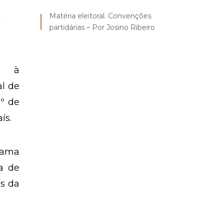
Matéria eleitoral. Convenções
partidárias – Por Josino Ribeiro
ou à
l de
1º de
ís.
rama
sa de
es da