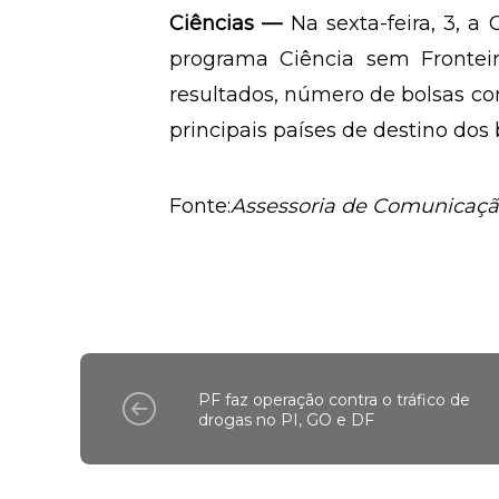
Ciências —
Na sexta-feira, 3, a
programa Ciência sem Frontei
resultados, número de bolsas c
principais países de destino dos 
Fonte:
Assessoria de Comunicaçã
PF faz operação contra o tráfico de
drogas no PI, GO e DF