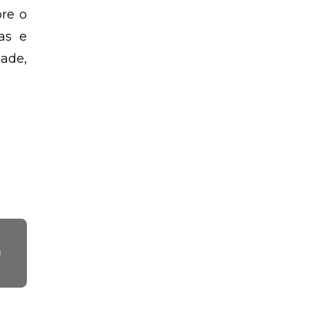
re o
as e
dade,