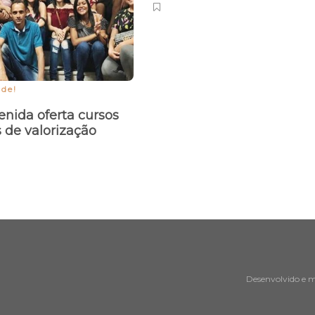
ade!
nida oferta cursos
s de valorização
Desenvolvido e 