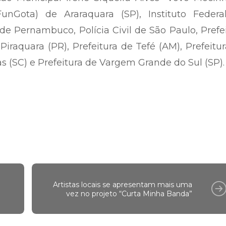
unGota) de Araraquara (SP), Instituto Federa
de Pernambuco, Polícia Civil de São Paulo, Prefe
 Piraquara (PR), Prefeitura de Tefé (AM), Prefeitu
as (SC) e Prefeitura de Vargem Grande do Sul (SP).
Artistas locais se apresentam mais uma
vez no projeto “Curta Minha Banda”