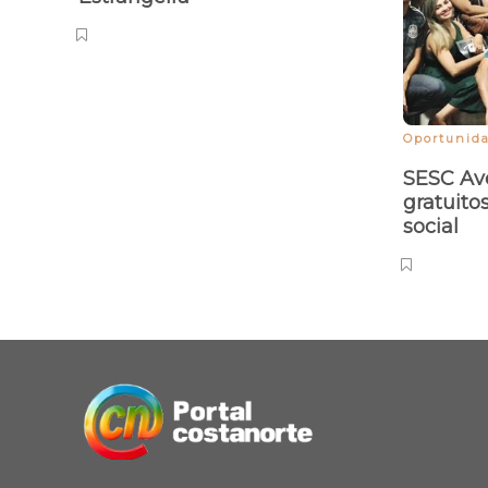
Oportunid
SESC Ave
gratuito
social