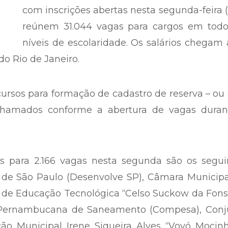
com inscrições abertas nesta segunda-feira (
reúnem 31.044 vagas para cargos em todo
níveis de escolaridade. Os salários chegam
do Rio de Janeiro.
ursos para formação de cadastro de reserva – ou 
chamados conforme a abertura de vagas duran
s para 2.166 vagas nesta segunda são os seguin
de São Paulo (Desenvolve SP), Câmara Municipa
al de Educação Tecnológica “Celso Suckow da Fon
 Pernambucana de Saneamento (Compesa), Conj
ão Municipal Irene Siqueira Alves “Vovó Mocinh