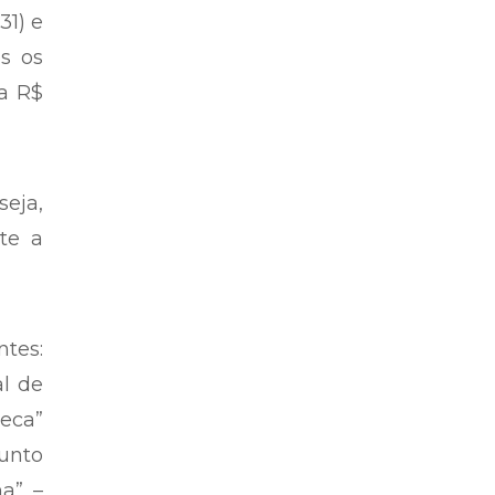
31) e
s os
 a R$
seja,
te a
tes:
l de
seca”
unto
a” –