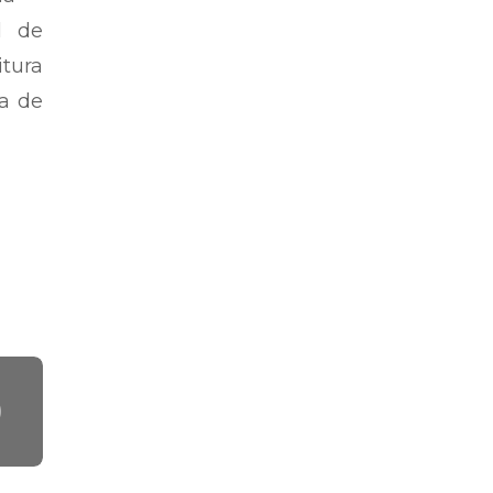
l de
itura
ra de