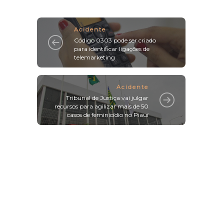
Acidente
Código 0303 pode ser criado
para identificar ligações de
telemarketing
Acidente
Tribunal de Justiça vai julgar
recursos para agilizar mais de 50
casos de feminicídio no Piauí