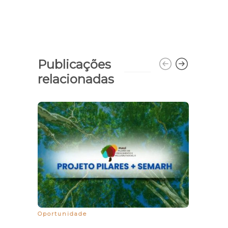
Publicações
relacionadas
Inter
Fomen
o Pi
Oportunidade