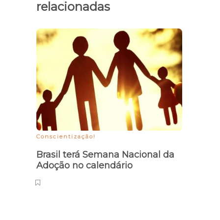
relacionadas
Eletr
leitu
simu
Conscientização!
Brasil terá Semana Nacional da
Adoção no calendário