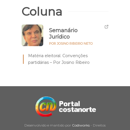
Coluna
Semanário
Jurídico
POR JOSINO RIBEIRO NETO
Matéria eleitoral. Convenções
partidárias – Por Josino Ribeiro
Desenvolvido e mantido por
Codiworks
- Direitos