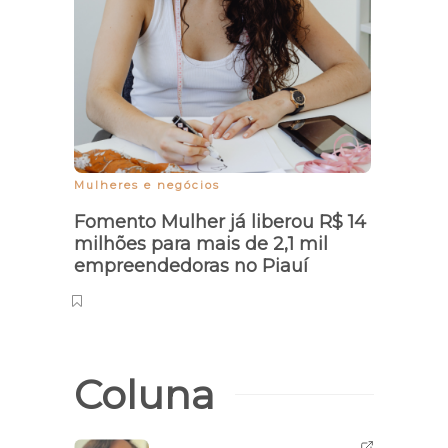
desp
form
Mulheres e negócios
Fomento Mulher já liberou R$ 14
milhões para mais de 2,1 mil
empreendedoras no Piauí
Coluna