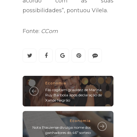
acordo com as suas
possibilidades”, pontuou Vilela.
Fonte:
CCom
Economia
Fãs cogitam gravidez de Marina
Ruy Barbosa após declaração de
Xande Negrão
Economia
Nota Piauiense divulga nome dos
ganhadores do 46º sorteio