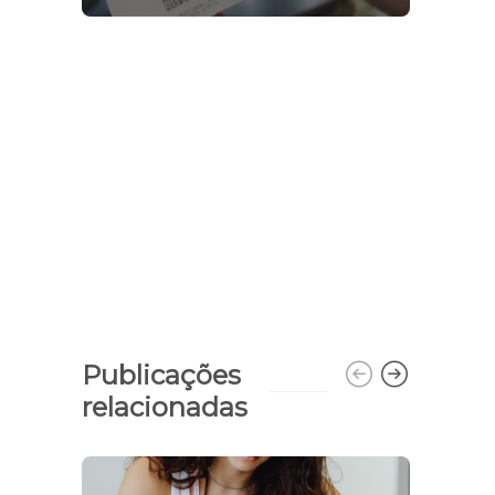
Publicações
relacionadas
Jove