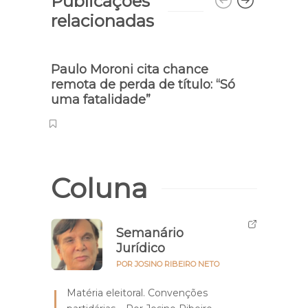
Publicações
relacionadas
Paulo Moroni cita chance
Jogo
remota de perda de título: “Só
marc
uma fatalidade”
Parn
Coluna
Semanário
Jurídico
POR JOSINO RIBEIRO NETO
Matéria eleitoral. Convenções