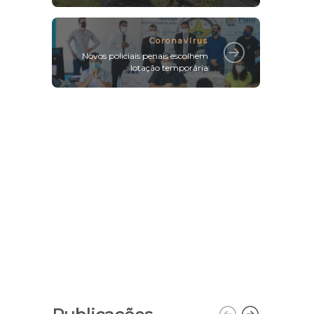
Coronavírus
Novos policiais penais escolhem
lotação temporária