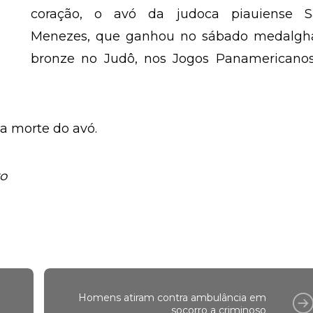
coração, o avó da judoca piauiense S
Menezes, que ganhou no sábado medalgh
bronze no Judô, nos Jogos Panamericanos
a morte do avó.
ro
Homens atiram contra ambulância em
socorro a criminoso