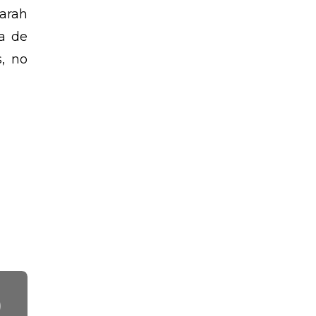
arah
a de
, no