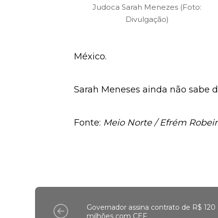
Judoca Sarah Menezes (Foto:
Divulgação)
México.
Sarah Meneses ainda não sabe d
Fonte:
Meio Norte / Efrém Robei
Governador assina contrato de R$ 120
milhões com CEF