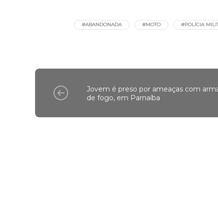
Por Daniel Santos e Leno Childe
#ABANDONADA
#MOTO
#POLÍCIA MILI
Jovem é preso por ameaças com arm
de fogo, em Parnaíba