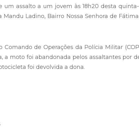
 ES, modelo 2012, de cor vermelha, placa NIR 
e um assalto a um jovem às 18h20 desta quinta-
ça Mandu Ladino, Bairro Nossa Senhora de Fátim
 o Comando de Operações da Polícia Militar (CO
a, a moto foi abandonada pelos assaltantes por d
tocicleta foi devolvida a dona.