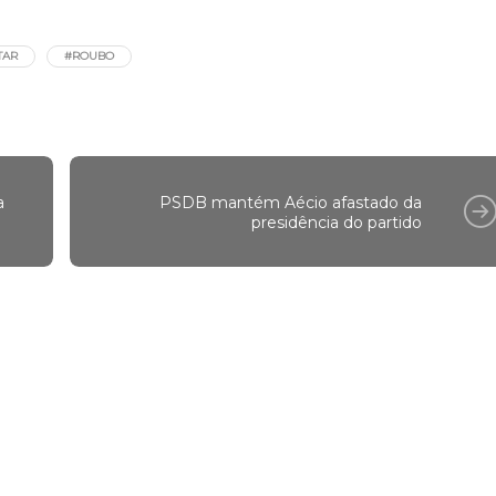
s
TAR
#ROUBO
a
PSDB mantém Aécio afastado da
presidência do partido