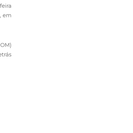
partidárias – Por Josino Ribeiro
9471
feira
a, em
POM)
etrás