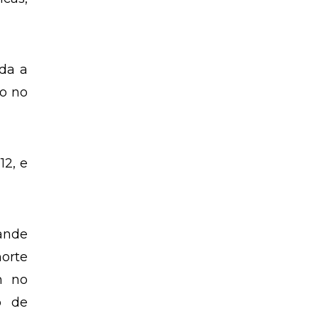
ada a
ão no
12, e
rande
morte
m no
o de