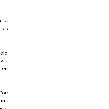
m. Na
ípio
olpi,
seja,
o em
. Com
 uma
ncas,