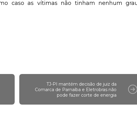
ltimo caso as vítimas não tinham nenhum gra
TJ-PI mantém decisão de juiz da
Comarca de Parnaíba e Eletrobras não
pode fazer corte de energia