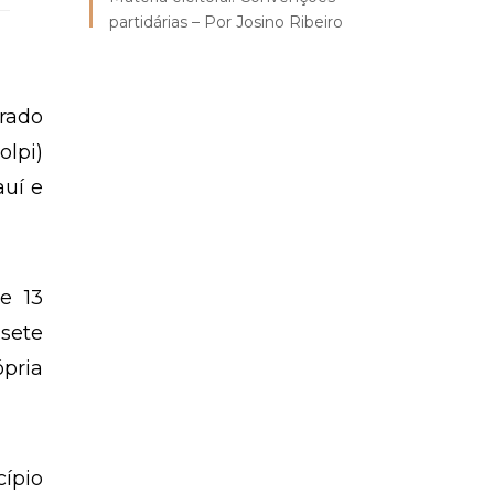
partidárias – Por Josino Ribeiro
rado
olpi)
auí e
e 13
 sete
pria
ípio