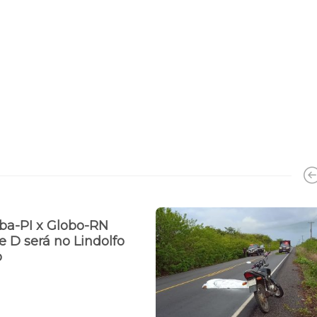
ba-PI x Globo-RN
ie D será no Lindolfo
o