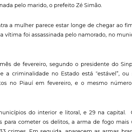
inada pelo marido, o prefeito Zé Simão.
ntra a mulher parece estar longe de chegar ao fi
vítima foi assassinada pelo namorado, no munic
 mês de fevereiro, segundo o presidente do Sinp
 a criminalidade no Estado está “estável”, ou 
natos no Piauí em fevereiro, e o mesmo númer
nicípios do interior e litoral, e 29 na capital
s para cometer os delitos, a arma de fogo mais
o 33 crimes. Em seguida, aparecem as armas bra