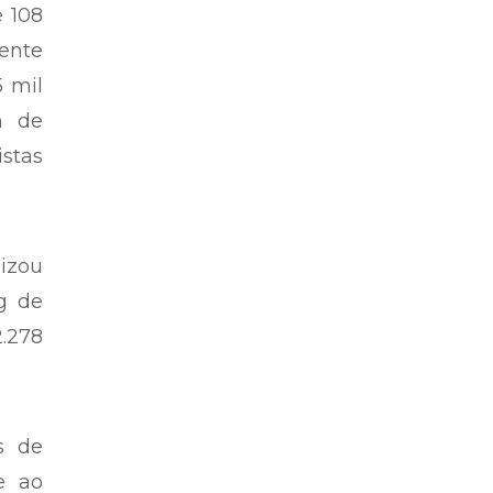
e 108
mente
5 mil
m de
istas
lizou
g de
.278
s de
e ao