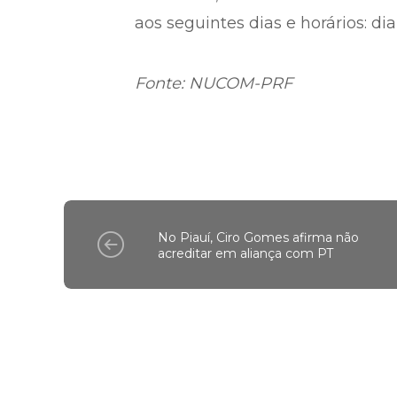
aos seguintes dias e horários: dia 
Fonte: NUCOM-PRF
No Piauí, Ciro Gomes afirma não
acreditar em aliança com PT