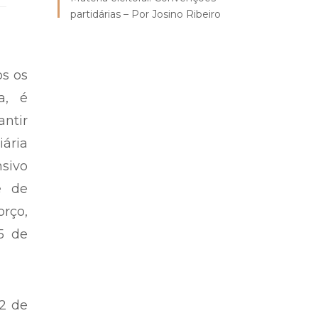
partidárias – Por Josino Ribeiro
os os
a, é
antir
iária
sivo
e de
orço,
5 de
12 de