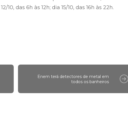
12/10, das 6h às 12h; dia 15/10, das 16h às 22h.
Enem terá detectores de metal em
todos os banheiros