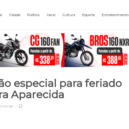
al
Cidade
Política
Geral
Cultura
Esporte
Entretenimento
o especial para feriado
ra Aparecida
2 min
ler