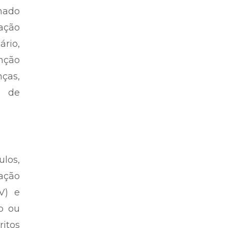
hado
zação
rio,
nção
nças,
s de
ulos,
ação
V) e
o ou
ritos