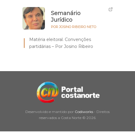
Semanário
Jurídico
POR JOSINO RIBEIRO NETO
Matéria eleitoral. Convenções
partidárias – Por Josino Ribeiro
Desenvolvido e mantido por
Codiworks
- Direitos
reservados a Costa Norte © 2026.