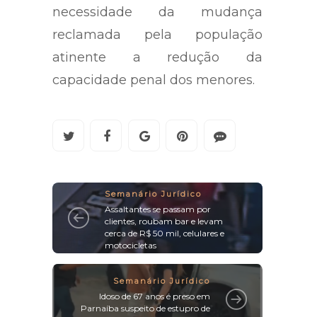
necessidade da mudança
reclamada pela população
atinente a redução da
capacidade penal dos menores.
Semanário Jurídico
Assaltantes se passam por
clientes, roubam bar e levam
cerca de R$ 50 mil, celulares e
motocicletas
Semanário Jurídico
Idoso de 67 anos é preso em
Parnaíba suspeito de estupro de