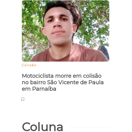
Consó
CE p
Colisão
Motociclista morre em colisão
no bairro São Vicente de Paula
em Parnaíba
Coluna