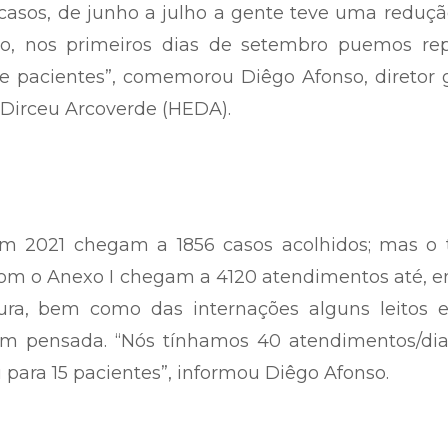
asos, de junho a julho a gente teve uma reduçã
o, nos primeiros dias de setembro puemos rep
 pacientes”, comemorou Diêgo Afonso, diretor g
 Dirceu Arcoverde (HEDA).
m 2021 chegam a 1856 casos acolhidos; mas o t
com o Anexo I chegam a 4120 atendimentos até, e
ra, bem como das internações alguns leitos e
em pensada. “Nós tínhamos 40 atendimentos/di
 para 15 pacientes”, informou Diêgo Afonso.