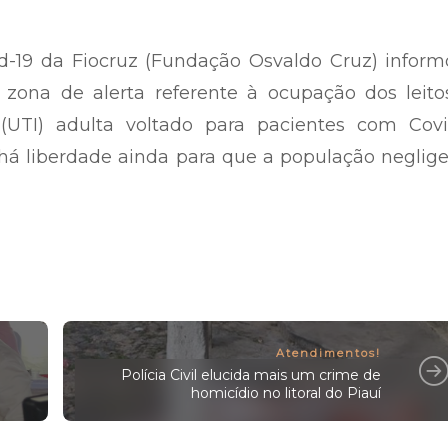
d-19 da Fiocruz (Fundação Osvaldo Cruz) inform
 zona de alerta referente à ocupação dos leito
(UTI) adulta voltado para pacientes com Covid
á liberdade ainda para que a população neglige
Atendimentos!
Polícia Civil elucida mais um crime de
homicídio no litoral do Piauí