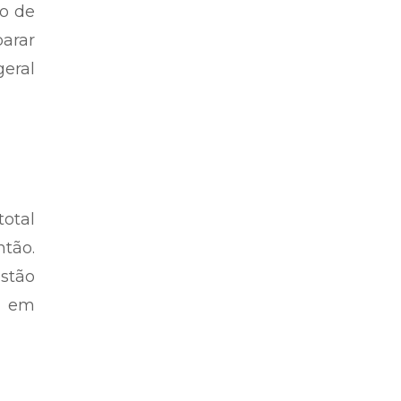
o de
arar
eral
otal
ntão.
stão
a em