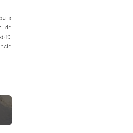
ou a
s de
-19.
ncie