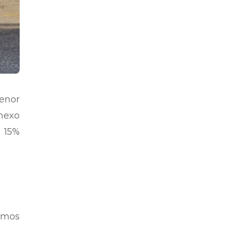
enor
Anexo
a 15%
vimos