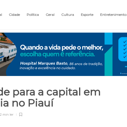
al
Cidade
Política
Geral
Cultura
Esporte
Entretenimento
de para a capital em
ia no Piauí
2 min
ler