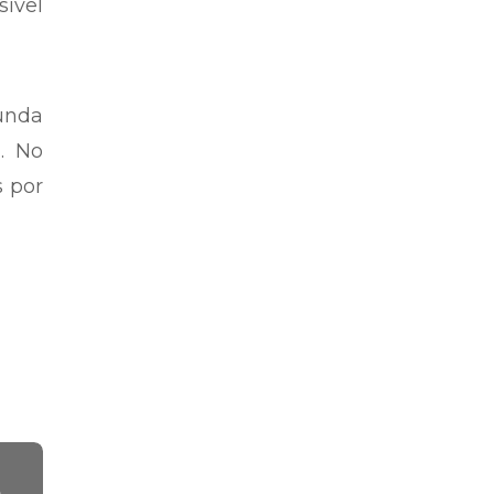
sível
unda
. No
s por