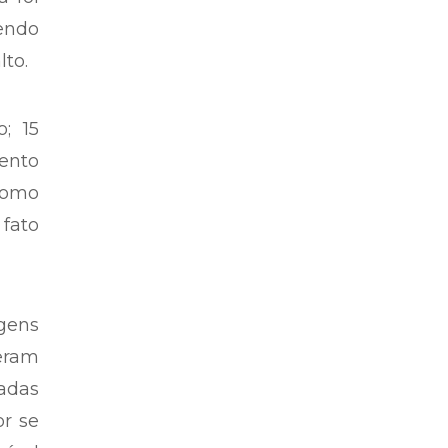
endo
lto.
; 15
mento
como
 fato
gens
 eram
adas
r se