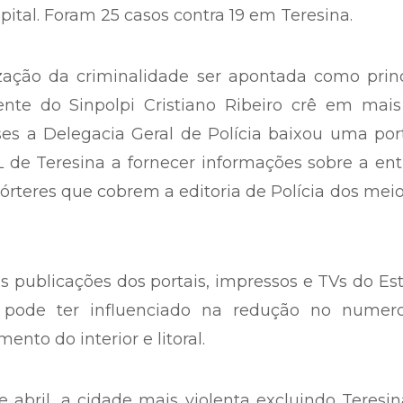
ital. Foram 25 casos contra 19 em Teresina.
zação da criminalidade ser apontada como princ
ente do Sinpolpi Cristiano Ribeiro crê em mai
es a Delegacia Geral de Polícia baixou uma por
L de Teresina a fornecer informações sobre a en
órteres que cobrem a editoria de Polícia dos mei
publicações dos portais, impressos e TVs do Es
l pode ter influenciado na redução no numer
ento do interior e litoral.
abril, a cidade mais violenta excluindo Teresin