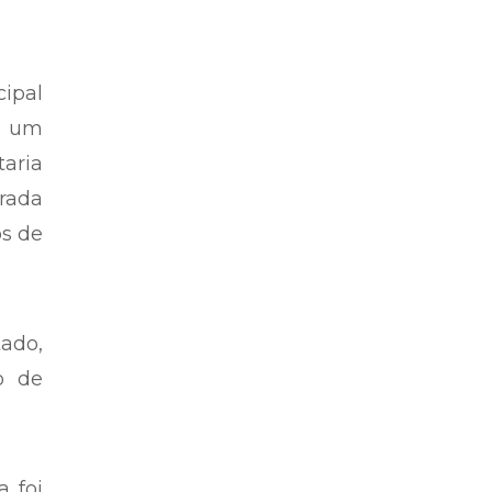
ipal
s um
taria
trada
os de
tado,
o de
a foi