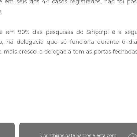
 em seis dos 44 casos registrados, não foi pos
.
ue em 90% das pesquisas do Sinpolpi é a seg
o, há delegacia que só funciona durante o dia
a mais cresce, a delegacia tem as portas fechada
Corinthians bate Santos e esta com