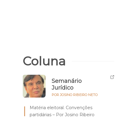
Home
com 
Gra
Coluna
Semanário
Jurídico
POR JOSINO RIBEIRO NETO
Matéria eleitoral. Convenções
partidárias – Por Josino Ribeiro