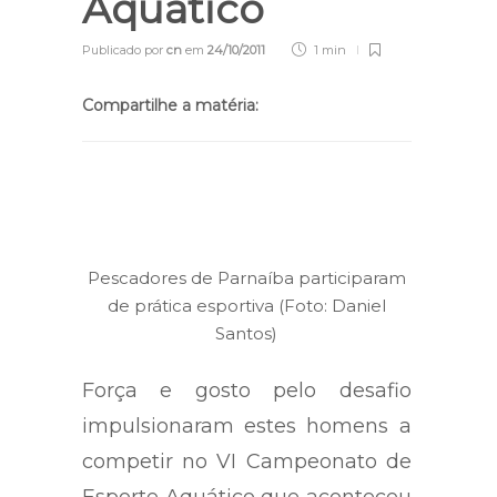
Aquático
Publicado por
cn
em
24/10/2011
1 min
Compartilhe a matéria:
Pescadores de Parnaíba participaram
de prática esportiva (Foto: Daniel
Santos)
Força e gosto pelo desafio
impulsionaram estes homens a
competir no VI Campeonato de
Esporte Aquático que aconteceu