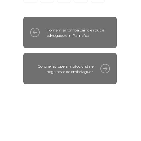
Homem arromba carro e rouba
advogado em Parnaíba
Coronel atropela motociclista e
nega teste de embriaguez