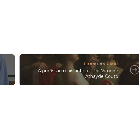
Litoral do Piauí
A profissão mais antiga - Por Vitor de
Athayde Couto