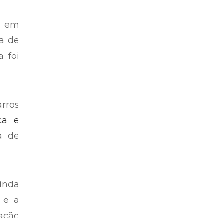
os em
a de
a foi
rros
ca e
a de
Ainda
 e a
ação