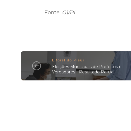
Fonte:
G1/PI
Litoral do Piauí
Eleições Municipais de Prefeitos e
Vereadores - Resultado Parcial