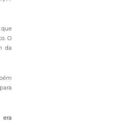
 que
o. O
m da
ambém
para
 era