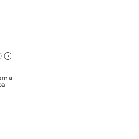
tam a
Jovem é baleado e tem moto
íba
roubada em tentativa de
latrocínio
Investigaç