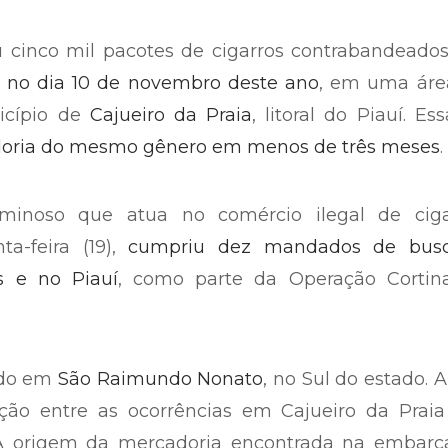
ou cinco mil pacotes de cigarros contrabandead
u
no dia 10 de novembro deste ano
, em uma áre
icípio de
Cajueiro da Praia
, litoral do Piauí. Ess
oria do mesmo gênero em menos de três meses
.
minoso que atua no comércio ilegal de ciga
ta-feira (19),
cumpriu dez mandados de bus
s e no Piauí
, como parte da Operação Cortin
ido em
São Raimundo Nonato
, no Sul do estado. 
ção entre as ocorrências em Cajueiro da Praia
 A
origem da mercadoria encontrada na embarc