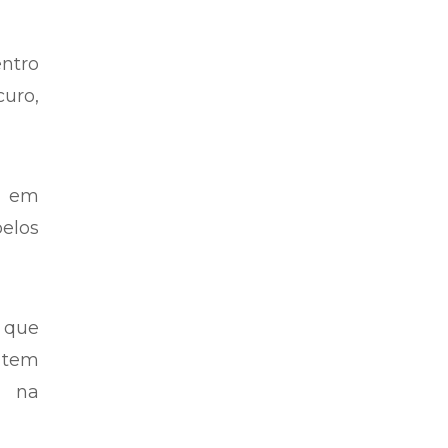
razo
erida
sina
entro
curo,
s em
pelos
m que