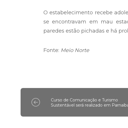
pouca coisa mudou desde a pri
capacidade para 24 adolesc
capacidade, com um total de 23 
O estabelecimento recebe adoles
se encontravam em mau estado
paredes estão pichadas e há pro
Fonte:
Meio Norte