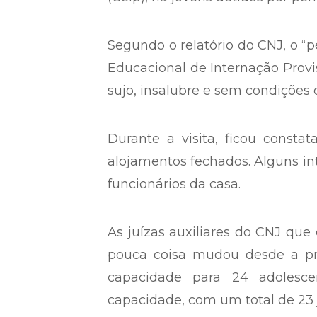
O Estatuto da Criança e do A
máximo para a reclusão dos adol
sentença. No entanto, no Centr
(Ceip), há jovens detidos por per
Segundo o relatório do CNJ, o “p
Educacional de Internação Provis
sujo, insalubre e sem condições 
Durante a visita, ficou const
alojamentos fechados. Alguns in
funcionários da casa.
As juízas auxiliares do CNJ que