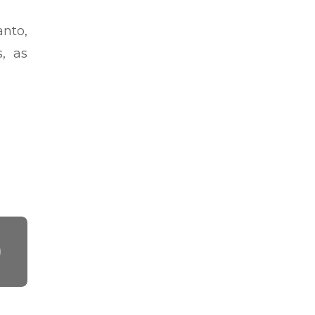
 tem
e na
anto,
, as