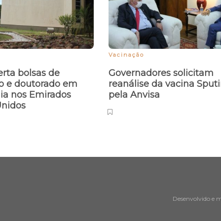
Vacinação
erta bolsas de
Governadores solicitam
o e doutorado em
reanálise da vacina Sput
ia nos Emirados
pela Anvisa
Unidos