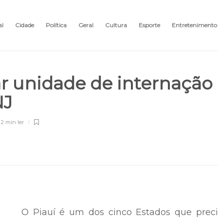
al
Cidade
Política
Geral
Cultura
Esporte
Entretenimento
ar unidade de internação
NJ
2 min
ler