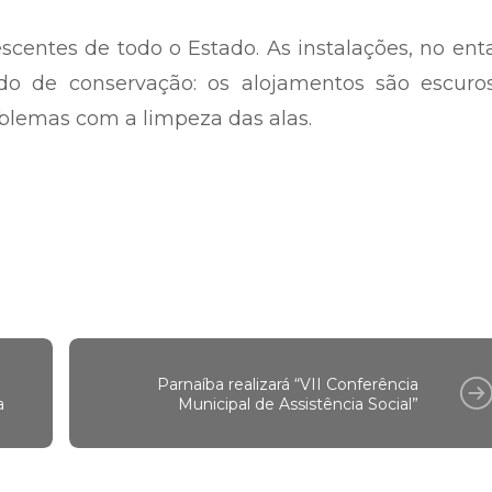
meira visita do Conselho, em 2010. A unidade
entes. No momento da visita, operava quas
jovens.
centes de todo o Estado. As instalações, no ent
 de conservação: os alojamentos são escuros
blemas com a limpeza das alas.