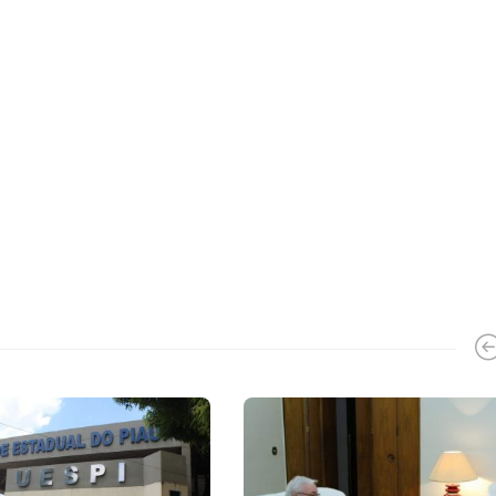
Parnaíba realizará “VII Conferência
a
Municipal de Assistência Social”