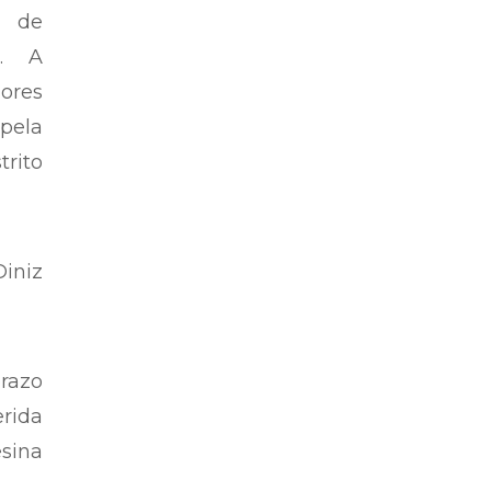
partidárias – Por Josino Ribeiro
isam
o de
i. A
ores
pela
trito
Diniz