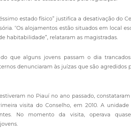
dolescente (ECA) estabelece 45 dias como o p
escentes em conflito com a lei até que seja prof
o de Educação de Internação Provisória de Tere
íodo superior ao estabelecido pela legislação.
éssimo estado físico” justifica a desativação do C
ória. “Os alojamentos estão situados em local es
de habitabilidade”, relataram as magistradas.
atado que alguns jovens passam o dia trancado
ternos denunciaram às juízas que são agredidos 
 estiveram no Piauí no ano passado, constatara