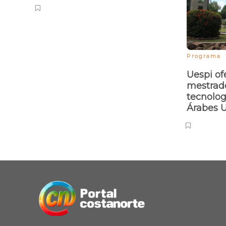
Wellington Dias será
diplomado em solenidade
nesta segunda
Programa
Uespi of
mestrad
tecnolog
Árabes 